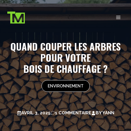
Aller
au
MEN
contenu
QUAND COUPER LES ARBRES
POUR VOTRE
BOIS DE CHAUFFAGE ?
ENVIRONNEMENT
AVRIL 3, 2025
1 COMMENTAIRE
BY
YANN